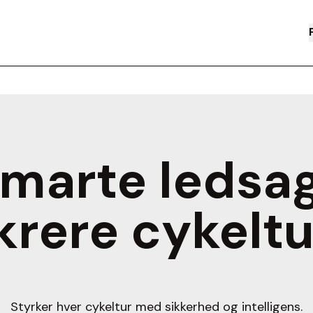
smarte ledsage
krere cykelt
Styrker hver cykeltur med sikkerhed og intelligens.