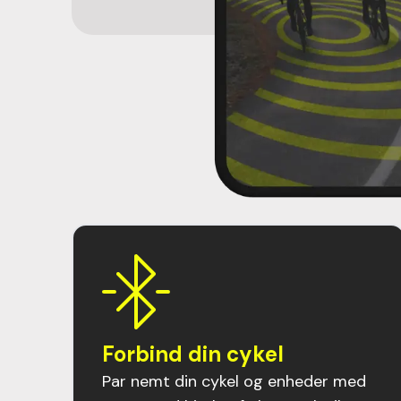
Sådan
Vores app er designet t
Forbind din cykel
Par nemt din cykel og enheder med