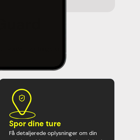
 Guard
er hvordan det fungerer:
Spor dine ture
Få detaljerede oplysninger om din