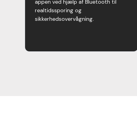
appen ved hjælp af Bluetooth til
realtidssporing og
sikkerhedsovervågning.