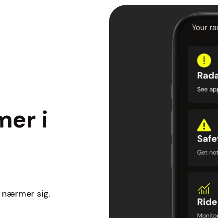
mer i
øj nærmer sig.