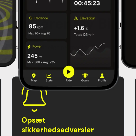
 fungerer My Bike
il at være din pålidelige partner i cykelsikkerhed. Her 
Opsæt
sikkerhedsadvarsler