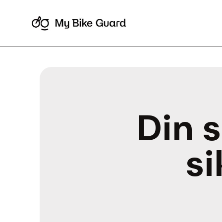
Din 
si