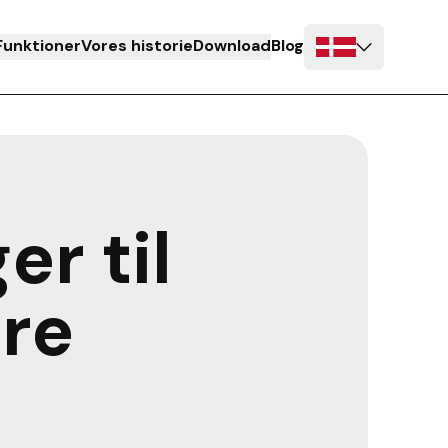
Funktioner
Vores historie
Download
Blog
r til
ure